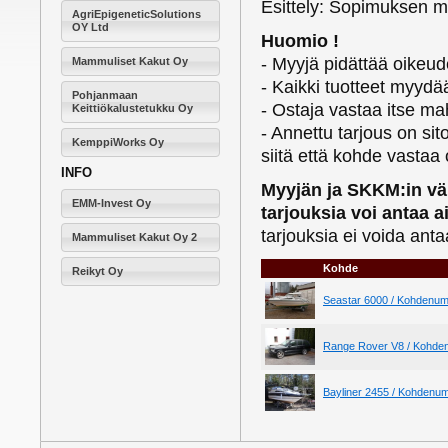
Esittely: Sopimuksen 
AgriEpigeneticSolutions
OY Ltd
Huomio !
- Myyjä pidättää oikeud
Mammuliset Kakut Oy
- Kaikki tuotteet myydä
Pohjanmaan
- Ostaja vastaa itse m
Keittiökalustetukku Oy
- Annettu tarjous on si
KemppiWorks Oy
siitä että kohde vastaa
INFO
Myyjän ja SKKM:in väl
EMM-Invest Oy
tarjouksia voi antaa 
tarjouksia ei voida an
Mammuliset Kakut Oy 2
Kohde
Reikyt Oy
Seastar 6000 / Kohdenum
Range Rover V8 / Kohde
Bayliner 2455 / Kohdenu