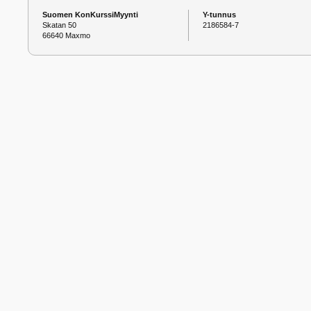
Suomen KonKurssiMyynti
Y-tunnus
Skatan 50
2186584-7
66640 Maxmo