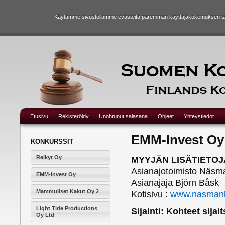
Käytämme sivustollamme evästeitä paremman käyttäjäkokemuksen taka
Etusivu
Rekisteröidy
Unohtunut salasana
Ohjeet
Yhteystiedot
EMM-Invest Oy
KONKURSSIT
Reikyt Oy
MYYJÄN LISÄTIETOJA
Asianajotoimisto Näs
EMM-Invest Oy
Asianajaja Björn Båsk
Mammuliset Kakut Oy 2
Kotisivu :
www.nasmanb
Light Tide Productions
Sijainti: Kohteet sijai
Oy Ltd