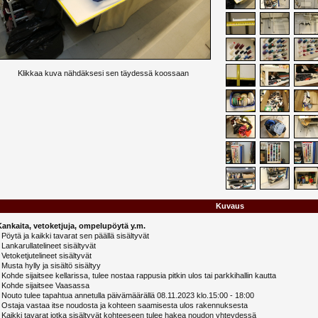
Klikkaa kuva nähdäksesi sen täydessä koossaan
Kuvaus
Kankaita, vetoketjuja, ompelupöytä y.m.
 Pöytä ja kaikki tavarat sen päällä sisältyvät
 Lankarullatelineet sisältyvät
 Vetoketjutelineet sisältyvät
 Musta hylly ja sisältö sisältyy
 Kohde sijaitsee kellarissa, tulee nostaa rappusia pitkin ulos tai parkkihallin kautta
- Kohde sijaitsee Vaasassa
 Nouto tulee tapahtua annetulla päivämäärällä 08.11.2023 klo.15:00 - 18:00
- Ostaja vastaa itse noudosta ja kohteen saamisesta ulos rakennuksesta
 Kaikki tavarat jotka sisältyvät kohteeseen tulee hakea noudon yhteydessä