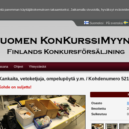
tä paremman käyttäjäkokemuksen takaamiseksi. Jatkamalla sivustolla, hyväksyt evästeide
Suomeksi
|
På svenska
lasana
Ohjeet
Yhteystiedot
Kankaita, vetoketjuja, ompelupöytä y.m. / Kohdenumero 521
Kohde on suljettu!
Osasto
R
Ilmoitettu
2
Sulkeutuu
0