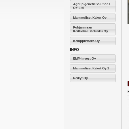
AgriEpigeneticSolutions
OY Ltd
Mammuliset Kakut Oy
Pohjanmaan
Keittiökalustetukku Oy
KemppiWorks Oy
INFO
EMM-Invest Oy
Mammuliset Kakut Oy 2
Reikyt Oy
-
-
-
-
-
-
-