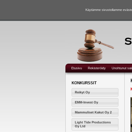
Käytämme sivustollamme evästei
Etusivu
Rekisteröidy
Unohtunut sa
KONKURSSIT
Reikyt Oy
EMM-Invest Oy
Mammuliset Kakut Oy 2
Light Tide Productions
Oy Ltd