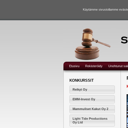
Käytämme sivustollamme evästei
Etusivu
Rekisteröidy
Unohtunut sa
KONKURSSIT
Reikyt Oy
EMM-Invest Oy
Mammuliset Kakut Oy 2
Light Tide Productions
Oy Ltd