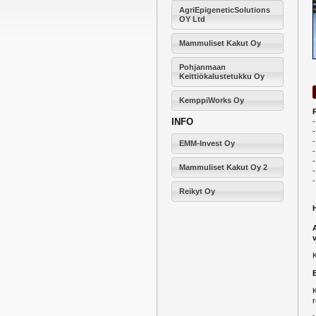
AgriEpigeneticSolutions
OY Ltd
Mammuliset Kakut Oy
Pohjanmaan
Keittiökalustetukku Oy
KemppiWorks Oy
INFO
-
EMM-Invest Oy
-
Mammuliset Kakut Oy 2
-
Reikyt Oy
K
r