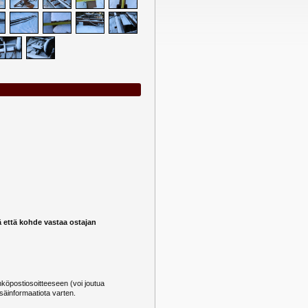
ä että kohde vastaa ostajan
öpostiosoitteeseen (voi joutua
säinformaatiota varten.