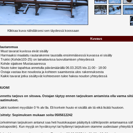
Klikkaa kuva nähdäksesi sen täydessä koossaan
Kuvaus
Rautaromua
 Muut tavarat kuvissa eivät sisälly
- Harmaaksi maalattu rautarakenne taustalla ensimmäisessä kuvassa ei sisälly
- Trukki (Kohde103-25) on lainattavissa luovuttamisen yhteydessä
- Kohde sijaitsee Mustasaaressa
 Nouto tulee tapahtua annetulla päivämäärällä 06.03.2025 klo.11:00 - 18:00
- Ostaja vastaa itse noudosta ja kohteen saamisesta ulos rakennuksesta
 Kaikki tavarat jotka sisältyvät kohteeseen tulee hakea noudon yhteydessä
HUOM!
Annettu tarjous on sitoava. Ostajan täytyy ennen tarjouksen antamista olla varma siit
vaatimukset.
aikki tuotteet myydään 0 % alv:lla. Eli korkein huuto ei sisällä alv:tä eikä lisätä huutoon.
Esittely: Sopimuksen mukaan soita 0505612242
Korkeimman tarjouksen antanut saa heti huutokaupan päätyttyä sähköpostin antamaansa sähk
oskapostiin). Kun myyjä on hyväksynyt tai hylännyt tarjouksen otamme uudestaan yhteyttä li