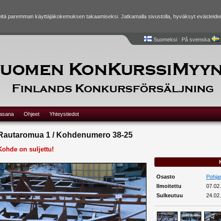
tä paremman käyttäjäkokemuksen takaamiseksi. Jatkamalla sivustolla, hyväksyt evästeide
Suomeksi
|
På svenska
lasana
Ohjeet
Yhteystiedot
Rautaromua 1 / Kohdenumero 38-25
Kohde on suljettu!
Osasto
Pohja
Ilmoitettu
07.02
Sulkeutuu
24.02