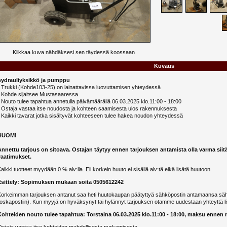
Klikkaa kuva nähdäksesi sen täydessä koossaan
Kuvaus
hydrauliyksikkö ja pumppu
- Trukki (Kohde103-25) on lainattavissa luovuttamisen yhteydessä
- Kohde sijaitsee Mustasaaressa
 Nouto tulee tapahtua annetulla päivämäärällä 06.03.2025 klo.11:00 - 18:00
- Ostaja vastaa itse noudosta ja kohteen saamisesta ulos rakennuksesta
 Kaikki tavarat jotka sisältyvät kohteeseen tulee hakea noudon yhteydessä
HUOM!
Annettu tarjous on sitoava. Ostajan täytyy ennen tarjouksen antamista olla varma siit
vaatimukset.
aikki tuotteet myydään 0 % alv:lla. Eli korkein huuto ei sisällä alv:tä eikä lisätä huutoon.
Esittely: Sopimuksen mukaan soita 0505612242
Korkeimman tarjouksen antanut saa heti huutokaupan päätyttyä sähköpostin antamaansa sähk
oskapostiin). Kun myyjä on hyväksynyt tai hylännyt tarjouksen otamme uudestaan yhteyttä li
Kohteiden nouto tulee tapahtua: Torstaina 06.03.2025 klo.11:00 - 18:00, maksu ennen 
staja vastaa itse kohteiden mahdollisesta purkamisesta.