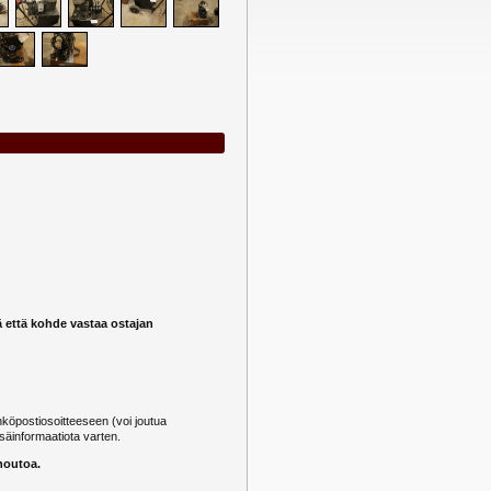
ä että kohde vastaa ostajan
öpostiosoitteeseen (voi joutua
säinformaatiota varten.
noutoa.