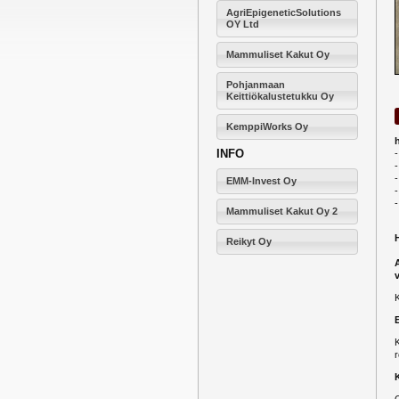
AgriEpigeneticSolutions
OY Ltd
Mammuliset Kakut Oy
Pohjanmaan
Keittiökalustetukku Oy
KemppiWorks Oy
INFO
-
EMM-Invest Oy
-
Mammuliset Kakut Oy 2
Reikyt Oy
K
r
O