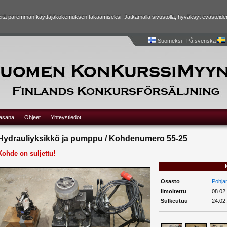
tä paremman käyttäjäkokemuksen takaamiseksi. Jatkamalla sivustolla, hyväksyt evästeide
Suomeksi
|
På svenska
lasana
Ohjeet
Yhteystiedot
Hydrauliyksikkö ja pumppu / Kohdenumero 55-25
Kohde on suljettu!
Osasto
Pohja
Ilmoitettu
08.02
Sulkeutuu
24.02