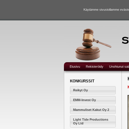
Käytämme sivustollamme evästei
Etusivu
Rekisteröidy
Unohtunut sa
KONKURSSIT
Reikyt Oy
EMM-Invest Oy
Mammuliset Kakut Oy 2
Light Tide Productions
Oy Ltd