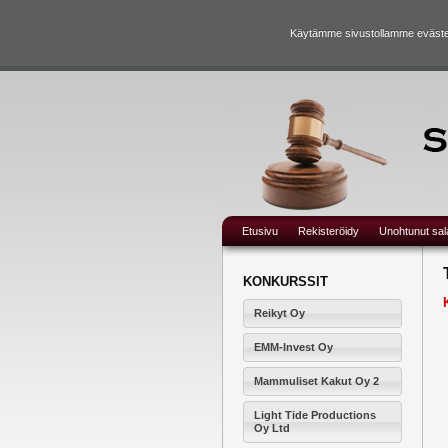
Käytämme sivustollamme evästei
Etusivu
Rekisteröidy
Unohtunut sa
KONKURSSIT
Reikyt Oy
EMM-Invest Oy
Mammuliset Kakut Oy 2
Light Tide Productions
Oy Ltd