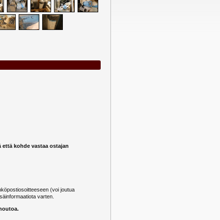
ä että kohde vastaa ostajan
öpostiosoitteeseen (voi joutua
säinformaatiota varten.
 noutoa.