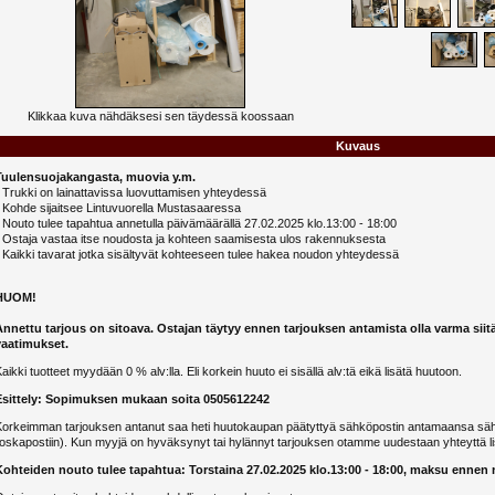
Klikkaa kuva nähdäksesi sen täydessä koossaan
Kuvaus
Tuulensuojakangasta, muovia y.m.
 Trukki on lainattavissa luovuttamisen yhteydessä
 Kohde sijaitsee Lintuvuorella Mustasaaressa
 Nouto tulee tapahtua annetulla päivämäärällä 27.02.2025 klo.13:00 - 18:00
- Ostaja vastaa itse noudosta ja kohteen saamisesta ulos rakennuksesta
 Kaikki tavarat jotka sisältyvät kohteeseen tulee hakea noudon yhteydessä
HUOM!
Annettu tarjous on sitoava. Ostajan täytyy ennen tarjouksen antamista olla varma siit
vaatimukset.
aikki tuotteet myydään 0 % alv:lla. Eli korkein huuto ei sisällä alv:tä eikä lisätä huutoon.
Esittely: Sopimuksen mukaan soita 0505612242
Korkeimman tarjouksen antanut saa heti huutokaupan päätyttyä sähköpostin antamaansa sähk
oskapostiin). Kun myyjä on hyväksynyt tai hylännyt tarjouksen otamme uudestaan yhteyttä li
Kohteiden nouto tulee tapahtua: Torstaina 27.02.2025 klo.13:00 - 18:00, maksu ennen