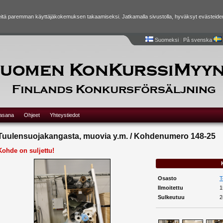
tä paremman käyttäjäkokemuksen takaamiseksi. Jatkamalla sivustolla, hyväksyt evästeide
Suomeksi
|
På svenska
lasana
Ohjeet
Yhteystiedot
Tuulensuojakangasta, muovia y.m. / Kohdenumero 148-25
Kohde on suljettu!
Osasto
T
Ilmoitettu
1
Sulkeutuu
2