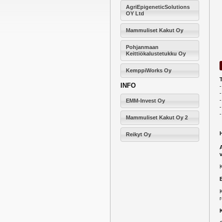
AgriEpigeneticSolutions
OY Ltd
Mammuliset Kakut Oy
Pohjanmaan
Keittiökalustetukku Oy
KemppiWorks Oy
INFO
-
-
-
EMM-Invest Oy
-
Mammuliset Kakut Oy 2
Reikyt Oy
K
r