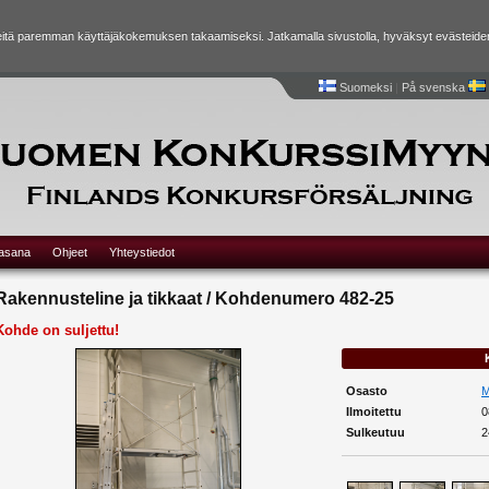
tä paremman käyttäjäkokemuksen takaamiseksi. Jatkamalla sivustolla, hyväksyt evästeide
Suomeksi
|
På svenska
lasana
Ohjeet
Yhteystiedot
Rakennusteline ja tikkaat / Kohdenumero 482-25
Kohde on suljettu!
Osasto
M
Ilmoitettu
0
Sulkeutuu
2