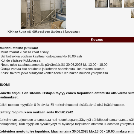
Klikkaa kuva nähdäksesi sen täydessä koossaan
Kuvaus
Rakennusteline ja tikkaat
 Muut tavarat kuvissa eivät sisälly
 Sähkötrukkia voidaan käyttää nostoapuna klo.18.00 asti
 Kohde sijaitsee Kokkolassa
 Nouto tulee tapahtua annetulla päivämäärällä 30.06.2025 klo.13:00 - 18:00
- Ostaja vastaa itse noudosta ja kohteen saamisesta ulos rakennuksesta
 Kaikki tavarat jotka sisältyvät kohteeseen tulee hakea noudon yhteydessä
HUOM!
Annettu tarjous on sitoava. Ostajan täytyy ennen tarjouksen antamista olla varma siit
vaatimukset.
aikki tuotteet myydään 0 % alv:lla. Eli korkein huuto ei sisällä alv:tä eikä lisätä huutoon.
Esittely: Sopimuksen mukaan soita 0505612242
Korkeimman tarjouksen antanut saa heti huutokaupan päätyttyä sähköpostin antamaansa sähk
oskapostiin). Kun myyjä on hyväksynyt tai hylännyt tarjouksen otamme uudestaan yhteyttä li
Kohteiden nouto tulee tapahtua: Maanantaina 30.06.2025 klo.13:00 - 18:00, maksu en