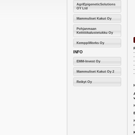
AgriEpigeneticSolutions
OY Ltd
Mammuliset Kakut Oy
Pohjanmaan
Keittiökalustetukku Oy
KemppiWorks Oy
INFO
-
-
-
EMM-Invest Oy
-
Mammuliset Kakut Oy 2
-
Reikyt Oy
K
r