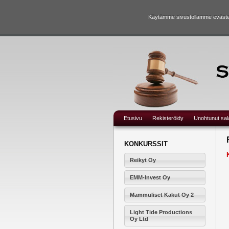
Käytämme sivustollamme evästei
Etusivu
Rekisteröidy
Unohtunut sa
KONKURSSIT
Reikyt Oy
EMM-Invest Oy
Mammuliset Kakut Oy 2
Light Tide Productions
Oy Ltd