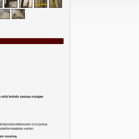
ä että kohde vastaa ostajan
öpostiosoitteeseen (voi joutua
säinformaatiota varten.
nen noutoa.