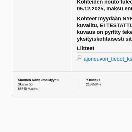
Kohteiden nouto tule
05.12.2025, maksu en
Kohteet myydään NYK
kuvailtu, EI TESTATTU
kuvaus on pyritty te
yksityiskohtaisesti si
Liitteet
ajoneuvon_tiedot_ksi
Suomen KonKurssiMyynti
Y-tunnus
Skatan 50
2186584-7
66640 Maxmo