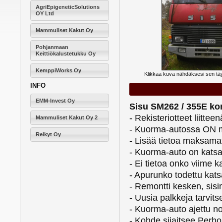
AgriEpigeneticSolutions
OY Ltd
Mammuliset Kakut Oy
Pohjanmaan
Keittiökalustetukku Oy
KemppiWorks Oy
Klikkaa kuva nähdäksesi sen t
INFO
EMM-Invest Oy
Sisu SM262 / 355E ko
- Rekisteriotteet liitte
Mammuliset Kakut Oy 2
- Kuorma-autossa ON ma
Reikyt Oy
- Lisää tietoa maksamat
- Kuorma-auto on katsa
- Ei tietoa onko viime 
- Apurunko todettu kat
- Remontti kesken, sisim
- Uusia palkkeja tarvit
- Kuorma-auto ajettu n
- Kohde sijaitsee Perh