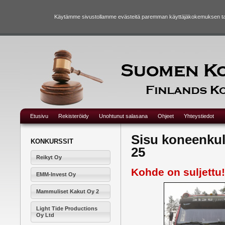
Käytämme sivustollamme evästeitä paremman käyttäjäkokemuksen taka
Etusivu
Rekisteröidy
Unohtunut salasana
Ohjeet
Yhteystiedot
Sisu koneenkul
KONKURSSIT
25
Reikyt Oy
Kohde on suljettu!
EMM-Invest Oy
Mammuliset Kakut Oy 2
Light Tide Productions
Oy Ltd